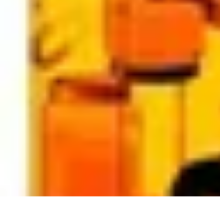
Évasion Unique
Gastronomie
Logement Insolite
Hébergement Insolite
Aventures Noctu
Évasion Unique