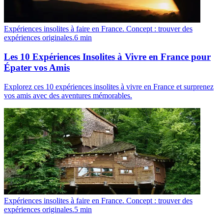
Expériences insolites à faire en France. Concept : trouver des
expériences originales.
6
min
Les 10 Expériences Insolites à Vivre en France pour
Épater vos Amis
Explorez ces 10 expériences insolites à vivre en France et surprenez
vos amis avec des aventures mémorables.
Expériences insolites à faire en France. Concept : trouver des
expériences originales.
5
min