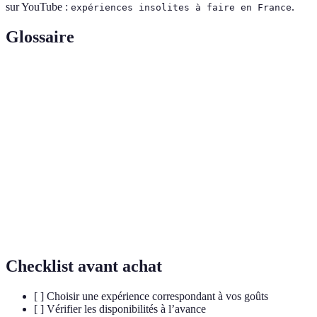
sur YouTube :
.
expériences insolites à faire en France
Glossaire
Terme
Définition
Un hébergement respectueux de l'environnement,
Écolodge
souvent en pleine nature.
Un ballon à air chaud utilisé pour le transport
Montgolfière
aérien dans le ciel.
Une excursion organisée pour observer et
Safari photo
photographier la faune et la flore.
Checklist avant achat
[ ] Choisir une expérience correspondant à vos goûts
[ ] Vérifier les disponibilités à l’avance