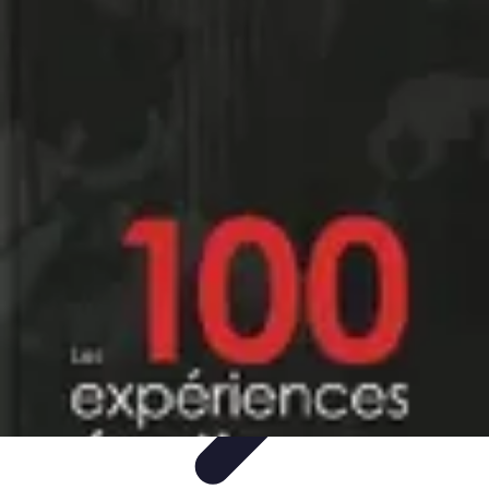
Évasion Unique
Gastronomie
Logement Insolite
Hébergement Insolite
Aventures
Nocturnes
Aventure Extrême
Évasion Unique