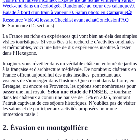
Visite d’un musée insolite
6. Expérience de réalité virtuelle à Paris
7.
Week-end dans un écolodge
8. Randonnée au cœur des calanques
9.
Balade à bord d'un train à vapeur
10. Safari photo en Camargue
📺
Ressource Vidéo
Glossaire
Checklist avant achat
Conclusion
FAQ
Sommaire
(
15
sections
)
La France est riche en expériences qui vont bien au-delà des simples
visites touristiques. Si vous êtes à la recherche d’activités originales
et mémorables, voici une liste de dix expériences insolites à tester
dans l’Hexagone.
Imaginez vous réveiller dans un véritable château, entouré de jardins
à la française et d'architecture médiévale. De nombreux châteaux en
France offrent aujourd'hui des nuits insolites, permettant aux
visiteurs de s'immerger dans l'histoire. Que ce soit dans la Loire, en
Bretagne, ou encore en Provence, les options sont nombreuses pour
passer une nuit royale.
Selon une étude de l’INSEE
, le tourisme
dans les châteaux a connu une hausse de 15% en 2025, montrant
l’attrait captivant de ces séjours historiques. N’oubliez pas de visiter
les salons et de participer aux activités proposées pour une
immersion totale !
2. Évasion en montgolfière