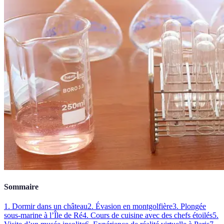
Sommaire
1. Dormir dans un château
2. Évasion en montgolfière
3. Plongée
sous-marine à l’Île de Ré
4. Cours de cuisine avec des chefs étoilés
5.