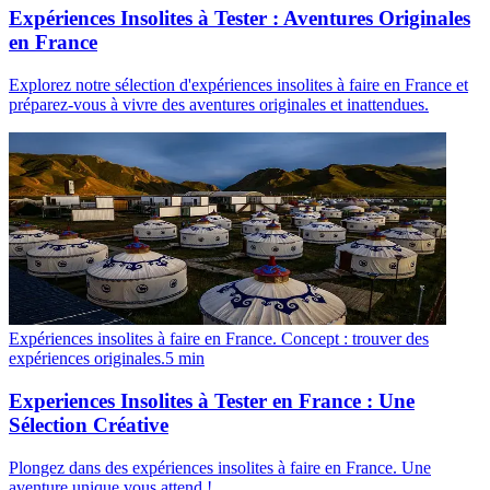
Expériences Insolites à Tester : Aventures Originales
en France
Explorez notre sélection d'expériences insolites à faire en France et
préparez-vous à vivre des aventures originales et inattendues.
Expériences insolites à faire en France. Concept : trouver des
expériences originales.
5
min
Experiences Insolites à Tester en France : Une
Sélection Créative
Plongez dans des expériences insolites à faire en France. Une
aventure unique vous attend !