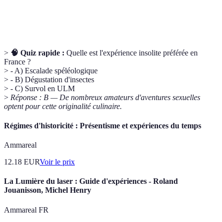
Art urbain réalisé sur des murs ou espaces
Street Art
publics
>
🧠 Quiz rapide :
Quelle est l'expérience insolite préférée en
France ?
> - A) Escalade spéléologique
> - B) Dégustation d'insectes
> - C) Survol en ULM
>
Réponse : B — De nombreux amateurs d'aventures sexuelles
optent pour cette originalité culinaire.
Régimes d'historicité : Présentisme et expériences du temps
Ammareal
12.18
EUR
Voir le prix
La Lumière du laser : Guide d'expériences - Roland
Jouanisson, Michel Henry
Ammareal FR