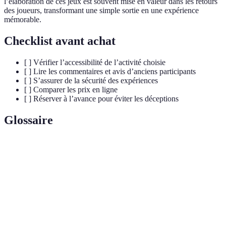
l’élaboration de ces jeux est souvent mise en valeur dans les retours
des joueurs, transformant une simple sortie en une expérience
mémorable.
Checklist avant achat
[ ] Vérifier l’accessibilité de l’activité choisie
[ ] Lire les commentaires et avis d’anciens participants
[ ] S’assurer de la sécurité des expériences
[ ] Comparer les prix en ligne
[ ] Réserver à l’avance pour éviter les déceptions
Glossaire
Terme
Définition
ULM
Ultra Léger Motorisé, un type d'avion léger
Pratique de consommer des insectes en tant
Entomophagie
qu'aliment