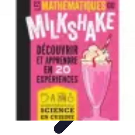
Évasion Unique
Gastronomie
Logement Insolite
Hébergement Insolite
Aventures
Nocturnes
Aventure Extrême
Évasion Unique