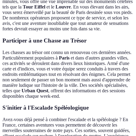
minutes, vous offre une vue imprenable sur des monuments célèbres
tels que la
Tour Eiffel
et le
Louvre
. En vous élevant dans les airs,
vous serez émerveillé par la beauté de Paris dessinée sous vos pieds.
De nombreux opérateurs proposent ce type de service, et selon les
avis, c'est une aventure inoubliable que tout amateur de sensations
fortes devrait essayer au moins une fois dans sa vie.
Participer à une Chasse au Trésor
Les chasses au trésor ont connu un renouveau ces dernières années.
Particulièrement populaires à
Paris
et dans d'autres grandes villes,
ces activités se déroulent dans divers lieux historiques. Armé d'une
carte et d'indices, vous et votre équipe serez conduits à travers des
endroits emblématiques tout en résolvant des énigmes. Cela permet
non seulement de passer un bon moment mais aussi d'apprendre de
manière ludique sur l'histoire de la ville. Des sociétés spécialisées,
telles que
Urban Quest
, offrent des informations et des sessions
disponibles chaque week-end.
S'initier à l'Escalade Spéléologique
Avez-vous déjà pensé à combiner l'escalade et la spéléologie ? En
France, certaines aventures vous permettent de découvrir les
merveilles souterraines de notre pays. Ces sorties, souvent guidées,
allient escalade sur rochers à l'exploration de grottes. L'expérience