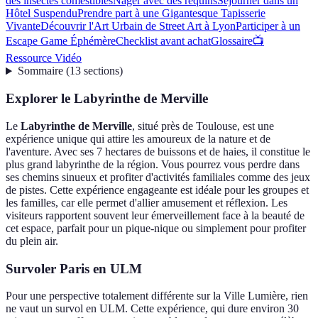
des insectes comestibles
Nager avec des requins
Séjourner dans un
Hôtel Suspendu
Prendre part à une Gigantesque Tapisserie
Vivante
Découvrir l'Art Urbain de Street Art à Lyon
Participer à un
Escape Game Éphémère
Checklist avant achat
Glossaire
📺
Ressource Vidéo
Sommaire
(
13
sections
)
Explorer le Labyrinthe de Merville
Le
Labyrinthe de Merville
, situé près de Toulouse, est une
expérience unique qui attire les amoureux de la nature et de
l'aventure. Avec ses 7 hectares de buissons et de haies, il constitue le
plus grand labyrinthe de la région. Vous pourrez vous perdre dans
ses chemins sinueux et profiter d'activités familiales comme des jeux
de pistes. Cette expérience engageante est idéale pour les groupes et
les familles, car elle permet d'allier amusement et réflexion. Les
visiteurs rapportent souvent leur émerveillement face à la beauté de
cet espace, parfait pour un pique-nique ou simplement pour profiter
du plein air.
Survoler Paris en ULM
Pour une perspective totalement différente sur la Ville Lumière, rien
ne vaut un survol en ULM. Cette expérience, qui dure environ 30