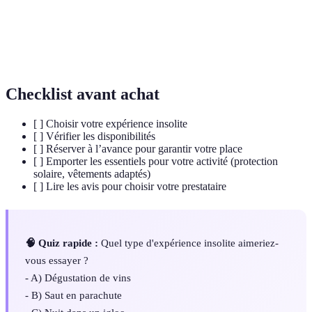
d'air chaud, permettant de flotter dans les airs.
Ferme
Exploitation agricole ouverte au public pour
pédagogique
sensibiliser à l'agriculture pour tous les âges.
Checklist avant achat
[ ] Choisir votre expérience insolite
[ ] Vérifier les disponibilités
[ ] Réserver à l’avance pour garantir votre place
[ ] Emporter les essentiels pour votre activité (protection
solaire, vêtements adaptés)
[ ] Lire les avis pour choisir votre prestataire
🧠 Quiz rapide :
Quel type d'expérience insolite aimeriez-
vous essayer ?
- A) Dégustation de vins
- B) Saut en parachute