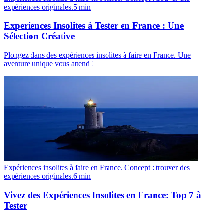
expériences originales.
5
min
Experiences Insolites à Tester en France : Une
Sélection Créative
Plongez dans des expériences insolites à faire en France. Une
aventure unique vous attend !
Expériences insolites à faire en France. Concept : trouver des
expériences originales.
6
min
Vivez des Expériences Insolites en France: Top 7 à
Tester