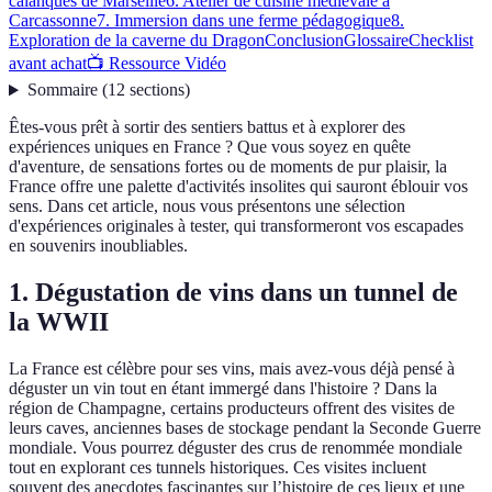
calanques de Marseille
6. Atelier de cuisine médiévale à
Carcassonne
7. Immersion dans une ferme pédagogique
8.
Exploration de la caverne du Dragon
Conclusion
Glossaire
Checklist
avant achat
📺 Ressource Vidéo
Sommaire
(
12
sections
)
Êtes-vous prêt à sortir des sentiers battus et à explorer des
expériences uniques en France ? Que vous soyez en quête
d'aventure, de sensations fortes ou de moments de pur plaisir, la
France offre une palette d'activités insolites qui sauront éblouir vos
sens. Dans cet article, nous vous présentons une sélection
d'expériences originales à tester, qui transformeront vos escapades
en souvenirs inoubliables.
1. Dégustation de vins dans un tunnel de
la WWII
La France est célèbre pour ses vins, mais avez-vous déjà pensé à
déguster un vin tout en étant immergé dans l'histoire ? Dans la
région de Champagne, certains producteurs offrent des visites de
leurs caves, anciennes bases de stockage pendant la Seconde Guerre
mondiale. Vous pourrez déguster des crus de renommée mondiale
tout en explorant ces tunnels historiques. Ces visites incluent
souvent des anecdotes fascinantes sur l’histoire de ces lieux et une