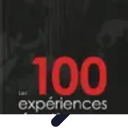
Évasion Unique
Gastronomie
Logement Insolite
Hébergement Insolite
Aventures
Nocturnes
Aventure Extrême
Évasion Unique