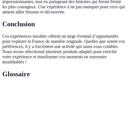
impressionnantes, tout en partageant des histoires qui feront frémir
les plus courageux. Une expérience à ne pas manquer pour ceux qui
aiment allier frissons et découverte.
Conclusion
Ces expériences insolites offrent un large éventail d’opportunités
pour explorer la France de manière originale. Quelles que soient vos
préférences, il y a forcément une activité qui saura vous combler.
Nous avons sélectionné plusieurs produits adaptés pour enrichir
votre expérience et transformer vos moments en souvenirs
inoubliables !
Glossaire
Terme
Définition
Caves
Espaces de stockage ayant une valeur historique,
historiques
souvent utilisés pour la conservation de vins.
Aéronef équipé d'une grande enveloppe remplie
Montgolfière