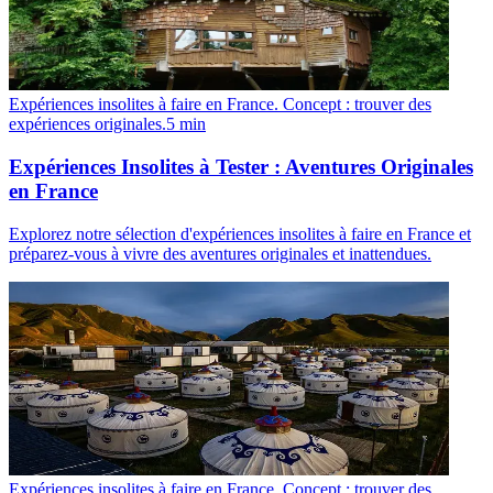
Expériences insolites à faire en France. Concept : trouver des
expériences originales.
5
min
Expériences Insolites à Tester : Aventures Originales
en France
Explorez notre sélection d'expériences insolites à faire en France et
préparez-vous à vivre des aventures originales et inattendues.
Expériences insolites à faire en France. Concept : trouver des