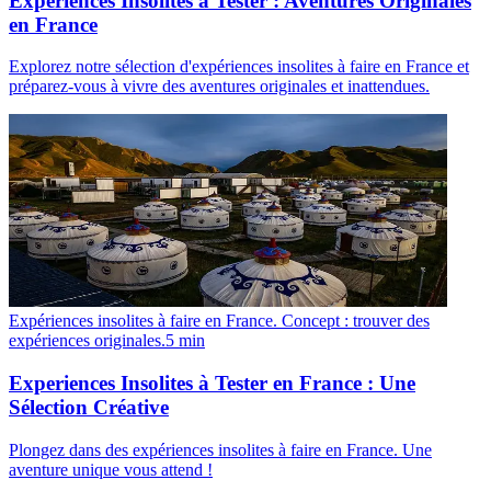
Expériences Insolites à Tester : Aventures Originales
en France
Explorez notre sélection d'expériences insolites à faire en France et
préparez-vous à vivre des aventures originales et inattendues.
Expériences insolites à faire en France. Concept : trouver des
expériences originales.
5
min
Experiences Insolites à Tester en France : Une
Sélection Créative
Plongez dans des expériences insolites à faire en France. Une
aventure unique vous attend !