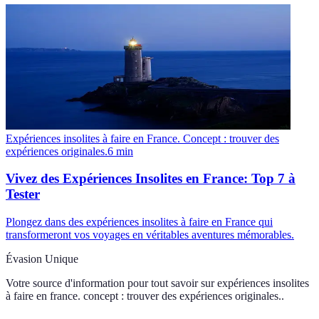
Expériences insolites à faire en France. Concept : trouver des
expériences originales.
6
min
Vivez des Expériences Insolites en France: Top 7 à
Tester
Plongez dans des expériences insolites à faire en France qui
transformeront vos voyages en véritables aventures mémorables.
Évasion Unique
Votre source d'information pour tout savoir sur
expériences insolites
à faire en france. concept : trouver des expériences originales.
.