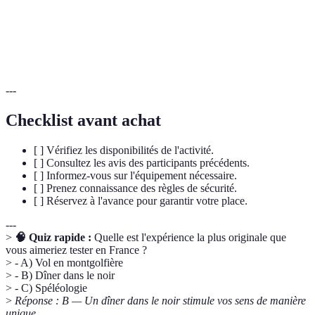
Sport de boules typiquement français, joué en
Pétanque
extérieur.
---
Checklist avant achat
[ ] Vérifiez les disponibilités de l'activité.
[ ] Consultez les avis des participants précédents.
[ ] Informez-vous sur l'équipement nécessaire.
[ ] Prenez connaissance des règles de sécurité.
[ ] Réservez à l'avance pour garantir votre place.
---
>
🧠 Quiz rapide :
Quelle est l'expérience la plus originale que
vous aimeriez tester en France ?
> - A) Vol en montgolfière
> - B) Dîner dans le noir
> - C) Spéléologie
>
Réponse : B — Un dîner dans le noir stimule vos sens de manière
unique.