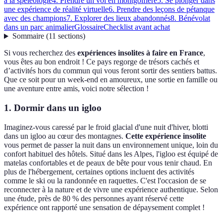
à la spéléologie
4. Prendre un vol en montgolfière
5. Se plonger dans
une expérience de réalité virtuelle
6. Prendre des leçons de pétanque
avec des champions
7. Explorer des lieux abandonnés
8. Bénévolat
dans un parc animalier
Glossaire
Checklist avant achat
Sommaire
(
11
sections
)
Si vous recherchez des
expériences insolites à faire en France
,
vous êtes au bon endroit ! Ce pays regorge de trésors cachés et
d’activités hors du commun qui vous feront sortir des sentiers battus.
Que ce soit pour un week-end en amoureux, une sortie en famille ou
une aventure entre amis, voici notre sélection !
1. Dormir dans un igloo
Imaginez-vous caressé par le froid glacial d'une nuit d'hiver, blotti
dans un igloo au cœur des montagnes.
Cette expérience insolite
vous permet de passer la nuit dans un environnement unique, loin du
confort habituel des hôtels. Situé dans les Alpes, l'igloo est équipé de
matelas confortables et de peaux de bête pour vous tenir chaud. En
plus de l'hébergement, certaines options incluent des activités
comme le ski ou la randonnée en raquettes. C'est l'occasion de se
reconnecter à la nature et de vivre une expérience authentique. Selon
une étude, près de 80 % des personnes ayant réservé cette
expérience ont rapporté une sensation de dépaysement complet !