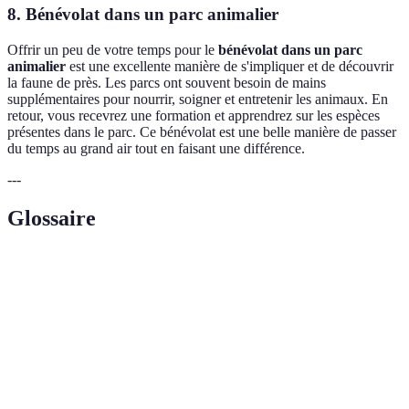
8. Bénévolat dans un parc animalier
Offrir un peu de votre temps pour le
bénévolat dans un parc
animalier
est une excellente manière de s'impliquer et de découvrir
la faune de près. Les parcs ont souvent besoin de mains
supplémentaires pour nourrir, soigner et entretenir les animaux. En
retour, vous recevrez une formation et apprendrez sur les espèces
présentes dans le parc. Ce bénévolat est une belle manière de passer
du temps au grand air tout en faisant une différence.
---
Glossaire
Terme
Définition
Spéléologie
Exploration de grottes et de cavités souterraines.
Réalité
Technologie immersive permettant d'interagir dans
virtuelle
un environnement simulé.
(VR)