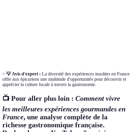
Gastronomie
Une manière de créer des plats en utilisant des
moléculaire
méthodes scientifiques.
Maison
Habitat traditionnel creusé dans la roche,
troglodyte
souvent historique.
Repas
Repas en plein air, souvent avec des produits
champêtre
locaux.
>
💡 Avis d'expert :
La diversité des expériences insolites en France
offre aux épicuriens une multitude d'opportunités pour découvrir et
apprécier la culture locale à travers la gastronomie.
📺 Pour aller plus loin :
Comment vivre
les meilleures expériences gourmandes en
France
, une analyse complète de la
richesse gastronomique française.