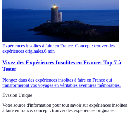
Expériences insolites à faire en France. Concept : trouver des
expériences originales.
6
min
Vivez des Expériences Insolites en France: Top 7 à
Tester
Plongez dans des expériences insolites à faire en France qui
transformeront vos voyages en véritables aventures mémorables.
Évasion Unique
Votre source d'information pour tout savoir sur
expériences insolites
à faire en france. concept : trouver des expériences originales.
.