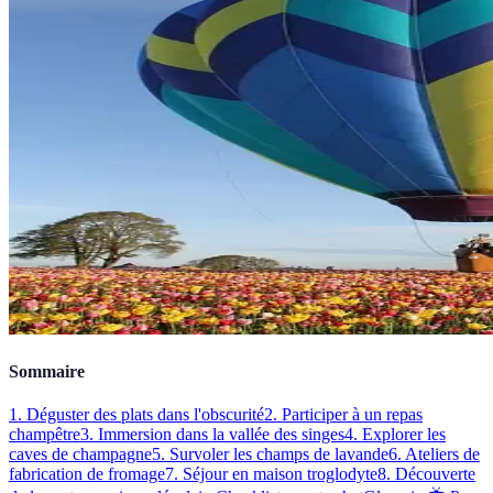
Sommaire
1. Déguster des plats dans l'obscurité
2. Participer à un repas
champêtre
3. Immersion dans la vallée des singes
4. Explorer les
caves de champagne
5. Survoler les champs de lavande
6. Ateliers de
fabrication de fromage
7. Séjour en maison troglodyte
8. Découverte