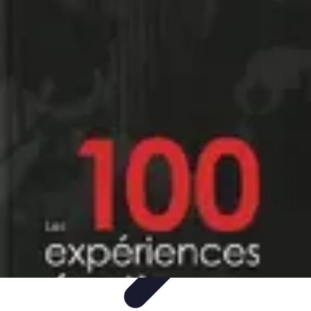
Évasion Unique
Gastronomie
Logement Insolite
Hébergement Insolite
Aventures
Nocturnes
Aventure Extrême
Évasion Unique