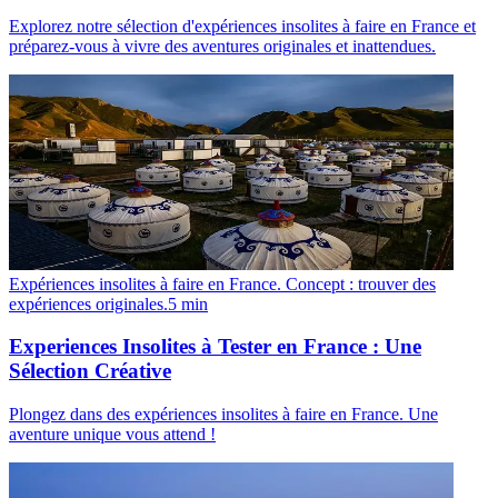
Explorez notre sélection d'expériences insolites à faire en France et
préparez-vous à vivre des aventures originales et inattendues.
Expériences insolites à faire en France. Concept : trouver des
expériences originales.
5
min
Experiences Insolites à Tester en France : Une
Sélection Créative
Plongez dans des expériences insolites à faire en France. Une
aventure unique vous attend !