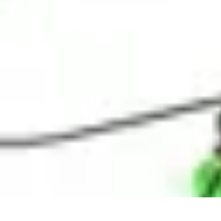
Évasion Unique
Gastronomie
Logement Insolite
Hébergement Insolite
Aventures Noctu
Évasion Unique