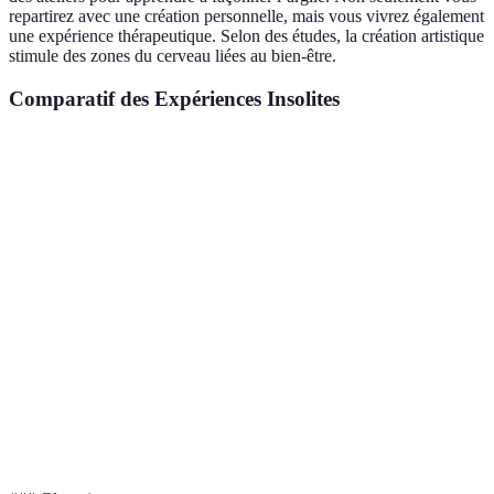
repartirez avec une création personnelle, mais vous vivrez également
une expérience thérapeutique. Selon des études, la création artistique
stimule des zones du cerveau liées au bien-être.
Comparatif des Expériences Insolites
Critère
Dormir dans un igloo
Chasse au trésor
Slow t
Budget
Élevé
Modéré
Modéré
Durée
1 nuit
3-5 heures
Variabl
Niveau
de
Facile
Moyen
Facile
difficulté
Amusement
Immers
Bénéfices
Aventure unique
collectif
culturel