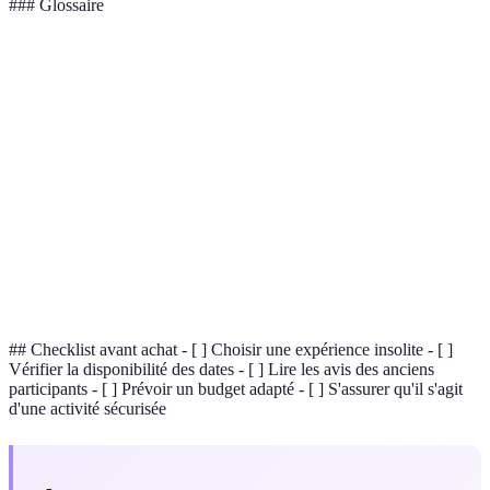
### Glossaire
Terme
Définition
Approche de voyage centrée sur la durabilité et
Slow tourisme
l'authenticité.
Pratique de l'élevage des abeilles pour la
Apiculture
production de miel.
Aventure
Expérience permettant une participation active
immersive
et authentique.
## Checklist avant achat - [ ] Choisir une expérience insolite - [ ]
Vérifier la disponibilité des dates - [ ] Lire les avis des anciens
participants - [ ] Prévoir un budget adapté - [ ] S'assurer qu'il s'agit
d'une activité sécurisée