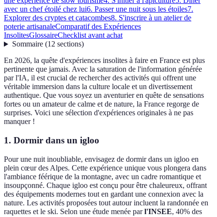
une expérience de slow tourisme
4. S'initier à l'apiculture
5. Dîner
avec un chef étoilé chez lui
6. Passer une nuit sous les étoiles
7.
Explorer des cryptes et catacombes
8. S'inscrire à un atelier de
poterie artisanale
Comparatif des Expériences
Insolites
Glossaire
Checklist avant achat
Sommaire
(
12
sections
)
En 2026, la quête d'expériences insolites à faire en France est plus
pertinente que jamais. Avec la saturation de l'information générée
par l'IA, il est crucial de rechercher des activités qui offrent une
véritable immersion dans la culture locale et un divertissement
authentique. Que vous soyez un aventurier en quête de sensations
fortes ou un amateur de calme et de nature, la France regorge de
surprises. Voici une sélection d'expériences originales à ne pas
manquer !
1. Dormir dans un igloo
Pour une nuit inoubliable, envisagez de dormir dans un igloo en
plein cœur des Alpes. Cette expérience unique vous plongera dans
l'ambiance féérique de la montagne, avec un cadre romantique et
insoupçonné. Chaque igloo est conçu pour être chaleureux, offrant
des équipements modernes tout en gardant une connexion avec la
nature. Les activités proposées tout autour incluent la randonnée en
raquettes et le ski. Selon une étude menée par
l'INSEE
, 40% des