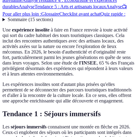
adrénaline
Analyse
Tendance 4 : Écotourisme et expériences
durables
Analyse
Tendance 5 : Arts et artisanats locaux
Analyse
📺
Pour aller plus loin :
Glossaire
Checklist avant achat
Quiz rapide :
Sommaire
(
15
sections
)
Une
expérience insolite
à faire en France renvoie à toute activité
qui sort du cadre habituel des tours touristiques classiques. Cela
inclut des rencontres authentiques avec des artisans locaux, des
activités axées sur la nature ou encore l'exploration de lieux
méconnus. En 2026, le besoin d'authenticité et d'originalité reste
fort, particulièrement parmi les jeunes générations en quête de sens
dans leurs voyages. Selon une étude de
l'INSEE
, 65 % des Français
privilégient désormais des expériences qui répondent à leurs valeurs
et à leurs attentes environnementales.
Les expériences insolites sont d'autant plus prisées qu'elles
permettent de se déconnecter des parcours touristiques traditionnels
et d'aller à la rencontre de la culture locale. En ce sens, elles offrent
une approche enrichissante qui allie découverte et engagement.
Tendance 1 : Séjours immersifs
Les
séjours immersifs
connaissent une montée en flèche en 2026.
Ceux-ci englobent des séjours où les participants sont intégrés dans