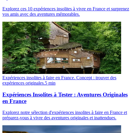
Explorez ces 10 expériences insolites à vivre en France et surprenez
vos amis avec des aventures mémorables.
Expériences insolites à faire en France. Concept : trouver des
expériences originales.
5
min
Expériences Insolites à Tester : Aventures Originales
en France
Explorez notre sélection d'expériences insolites à faire en France et
préparez-vous à vivre des aventures originales et inattendues.