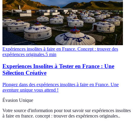
Expériences insolites à faire en France. Concept : trouver des
expériences originales.
5
min
Experiences Insolites à Tester en France : Une
Sélection Créative
Plongez dans des expériences insolites à faire en France. Une
aventure unique vous attend !
Évasion Unique
Votre source d'information pour tout savoir sur
expériences insolites
à faire en france. concept : trouver des expériences originales.
.