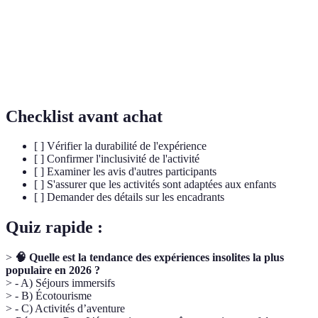
Immersion
Participation intime à des pratiques locales pour
culturelle
comprendre une culture en profondeur.
Atelier
Session pratique où les participants créent leurs
d'artisanat
propres œuvres sous la supervision d'un artisan.
Checklist avant achat
[ ] Vérifier la durabilité de l'expérience
[ ] Confirmer l'inclusivité de l'activité
[ ] Examiner les avis d'autres participants
[ ] S'assurer que les activités sont adaptées aux enfants
[ ] Demander des détails sur les encadrants
Quiz rapide :
>
🧠 Quelle est la tendance des expériences insolites la plus
populaire en 2026 ?
> - A) Séjours immersifs
> - B) Écotourisme
> - C) Activités d’aventure