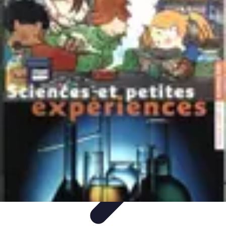
Évasion Unique
Gastronomie
Logement Insolite
Hébergement Insolite
Aventures
Nocturnes
Aventure Extrême
Évasion Unique