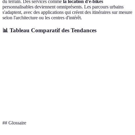
du terrain. Des services comme
la location d'e-bikes
personnalisables deviennent omniprésents. Les parcours urbains
s'adaptent, avec des applications qui créent des itinéraires sur mesure
selon l'architecture ou les centres d'intérêt.
📊 Tableau Comparatif des Tendances
Critère
Festivals Numériques
Toits-Jardins
Visites 
Accessibilité
Haute
Moyenne
Haute
Durabilité
Moyenne
Haute
Haute
Innovation
Haute
Moyenne
Haute
Engagement
Haute
Haute
Moyenn
## Glossaire