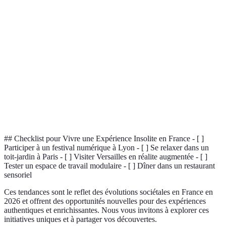
Terme
Définition
Réalité
Technologie enrichissant la perception sensorielle
Augmentée
par des informations superposées numériques.
Mobilité
Moyens de transport respectueux de l'environnement
Douce
(vélos, marche).
Festival
Événement alliant art et technologie pour créer des
Numérique
expériences participatives.
## Checklist pour Vivre une Expérience Insolite en France - [ ]
Participer à un festival numérique à Lyon - [ ] Se relaxer dans un
toit-jardin à Paris - [ ] Visiter Versailles en réalite augmentée - [ ]
Tester un espace de travail modulaire - [ ] Dîner dans un restaurant
sensoriel
Ces tendances sont le reflet des évolutions sociétales en France en
2026 et offrent des opportunités nouvelles pour des expériences
authentiques et enrichissantes. Nous vous invitons à explorer ces
initiatives uniques et à partager vos découvertes.