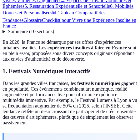
Visites Virtuelles Augmentées
4. Espaces de Travail Modulaires et
Éphémères
5. Restauration Expérientielle et Sensorielle
6. Mobilités
Douces et Personnalisées
📊 Tableau Comparatif des
Tendances
Glossaire
Checklist pour Vivre une Expérience Insolite en
France
Sommaire
(
10
sections
)
En 2026, la France se démarque par ses offres d'expériences
urbaines insolites.
Les expériences insolites à faire en France
sont
en plein essor, proposées sous divers concepts originaux répondant
aux envies d'authenticité et de découverte.
1. Festivals Numériques Interactifs
Dans les grandes villes françaises, les
festivals numériques
gagnent
en popularité. Ces événements combinent art numérique, réalité
augmentée et performances live pour offrir une expérience
multimédia immersive. Par exemple, le Festival Lumens à Lyon a vu
sa fréquentation augmenter de 50% en 2025, selon l'INSEE. Cette
tendance reflète un désir croissant de participer et de créer ensemble
des œuvres d'art éphémères, plutôt que de simplement les observer
passivement.