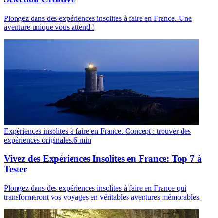
Plongez dans des expériences insolites à faire en France. Une
aventure unique vous attend !
Expériences insolites à faire en France. Concept : trouver des
expériences originales.
6
min
Vivez des Expériences Insolites en France: Top 7 à
Tester
Plongez dans des expériences insolites à faire en France qui
transformeront vos voyages en véritables aventures mémorables.