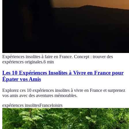
Expériences insolites à faire en France. Concept : trouver des
expériences originales.
6
min
Les 10 Expériences Insolites à Vivre en France pour
Épater vos Amis
Explorez ces 10 expériences insolites à vivre en France et surprenez
vos amis avec des aventures mémorables.
expériences insolites
France
loisirs